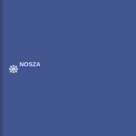
Ugrás a fő tartalomhoz
Ugrás a lábléchez
NOSZA