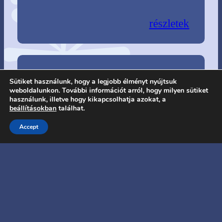
részletek
Sütiket használunk, hogy a legjobb élményt nyújtsuk
Működési pályázat (2017-2018)
weboldalunkon. További információt arról, hogy milyen sütiket
használunk, illetve hogy kikapcsolhatja azokat, a
beállításokban
találhat.
A projekt révén a nonprofit, civil
Accept
szervezetekre vonatkozó szabályozási és
működési környezet vizsgálatára, s annak…
részletek