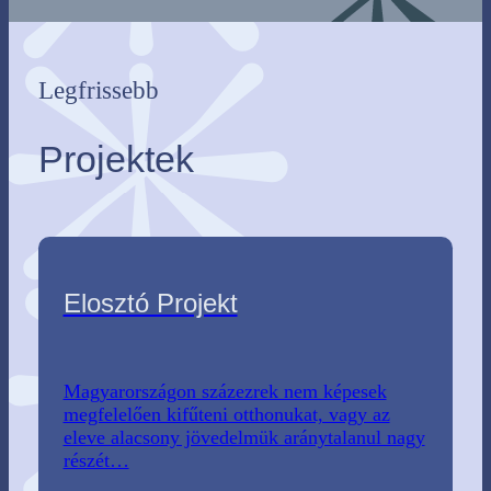
Legfrissebb
Projektek
Elosztó Projekt
Magyarországon százezrek nem képesek
megfelelően kifűteni otthonukat, vagy az
eleve alacsony jövedelmük aránytalanul nagy
részét…