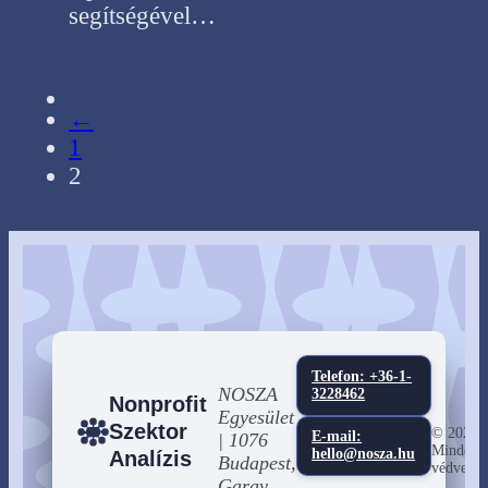
segítségével…
←
1
2
Telefon: +36-1-
NOSZA
3228462
Nonprofit
Egyesület
Szektor
© 2026
E-mail:
| 1076
Minden j
hello@nosza.hu
Analízis
Budapest,
védve
Garay