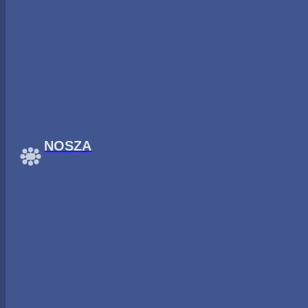
Ugrás a fő tartalomhoz
Ugrás a lábléchez
Dossziék
Elosztó Projekt
NOSZA
Magyarországon százezrek nem képesek meg
alacsony jövedelmük aránytalanul nagy részé
energiaszegénység. 500 ezer háztartásnak v
háztartások több, mint 40%-a használ fát va
szegénységben él.
Az Elosztó Projekt a magyarországi energia