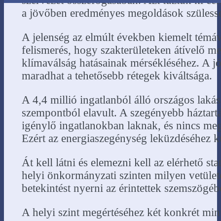
szervezet összefogásában. Azt tűztük ki cé
a jövőben eredményes megoldások szülesse
A jelenség az elmúlt években kiemelt témá
felismerés, hogy szakterületeken átívelő 
klímaválság hatásainak mérsékléséhez. A j
maradhat a tehetősebb rétegek kiváltsága.
A 4,4 millió ingatlanból álló országos lak
szempontból elavult. A szegényebb háztartá
igénylő ingatlanokban laknak, és nincs meg
Ezért az energiaszegénység leküzdéséhez k
Át kell látni és elemezni kell az elérhető sta
helyi önkormányzati szinten milyen vetület
betekintést nyerni az érintettek szemszög
A helyi szint megértéséhez két konkrét min