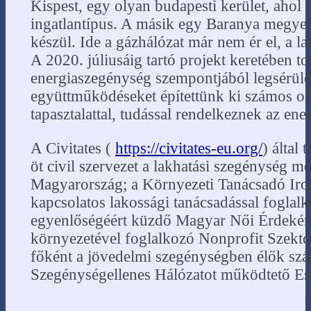
Kispest, egy olyan budapesti kerület, ahol
ingatlantípus. A másik egy Baranya megyei 
készül. Ide a gázhálózat már nem ér el, a l
A 2020. júliusáig tartó projekt keretében to
energiaszegénység szempontjából legsérülé
együttműködéseket építettünk ki számos oly
tapasztalattal, tudással rendelkeznek az en
A Civitates (
https://civitates-eu.org/
) által
öt civil szervezet a lakhatási szegénység 
Magyarország; a Környezeti Tanácsadó Iro
kapcsolatos lakossági tanácsadással foglalk
egyenlőségéért küzdő Magyar Női Érdekérvé
környezetével foglalkozó Nonprofit Szekt
főként a jövedelmi szegénységben élők sz
Szegénységellenes Hálózatot működtető Es