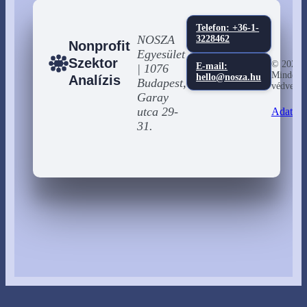
Telefon: +36-1-
NOSZA
3228462
Nonprofit
Egyesület
Szektor
© 2026
E-mail:
| 1076
Minden j
hello@nosza.hu
Analízis
Budapest,
védve
Garay
utca 29-
Adatkez
31.