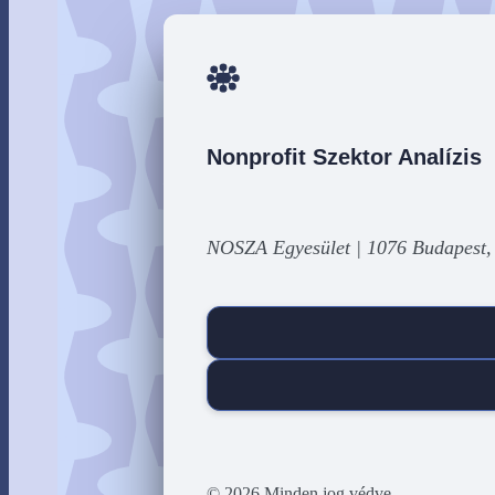
Nonprofit Szektor Analízis
NOSZA Egyesület | 1076 Budapest,
© 2026 Minden jog védve