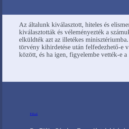
életközelibbek, funkcionálisabbak és ne
lesznek majd.
Az általunk kiválasztott, hiteles és elis
kiválasztották és véleményezték a számuk
elküldték azt az illetékes minisztériumba
törvény kihirdetése után felfedezhető-e vá
között, és ha igen, figyelembe vették-e a
Előző