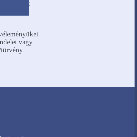
gadhatóbbak
s véleményüket
endelet vagy
t/törvény