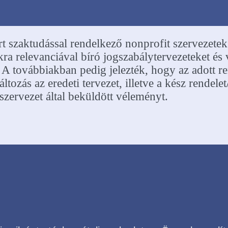
m utolsó sorban az állampolgárok számára elfo
mert szaktudással rendelkező nonprofit szervezetek
ra relevanciával bíró jogszabálytervezeteket é
. A továbbiakban pedig jelezték, hogy az adott r
ltozás az eredeti tervezet, illetve a kész rendele
 szervezet által beküldött véleményt.