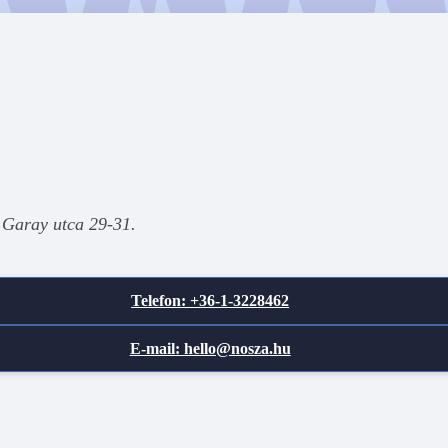
 Garay utca 29-31.
Telefon: +36-1-3228462
E-mail: hello@nosza.hu