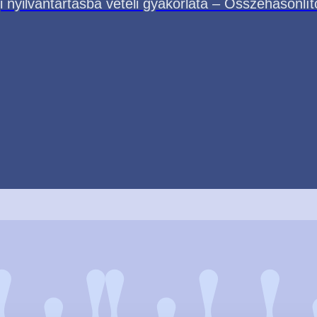
i nyilvántartásba vételi gyakorlata – Összehasonlí