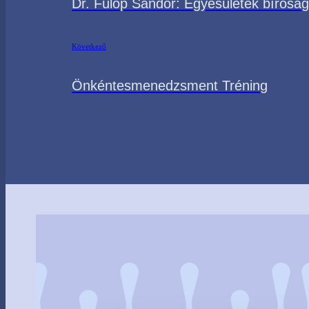
Dr. Fülöp Sándor: Egyesületek bíróság
Következő
Önkéntesmenedzsment Tréning