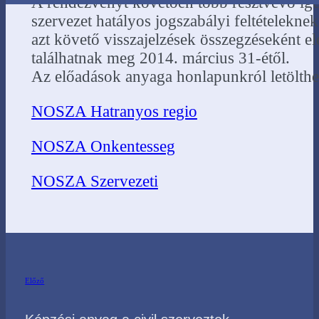
A rendezvényt követően több résztvevő igény
szervezet hatályos jogszabályi feltételekn
azt követő visszajelzések összegzéseként e
találhatnak meg 2014. március 31-étől.
Az előadások anyaga honlapunkról letölthe
NOSZA Hatranyos regio
NOSZA Onkentesseg
NOSZA Szervezeti
Előző