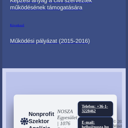
Képzési anyag a civil szerveztek
működésének támogatására
Következő
Működési pályázat (2015-2016)
Telefon: +36-1-
NOSZA
3228462
Nonprofit
Egyesület
Szektor
© 2026
E-mail:
| 1076
Minden j
hello@nosza.hu