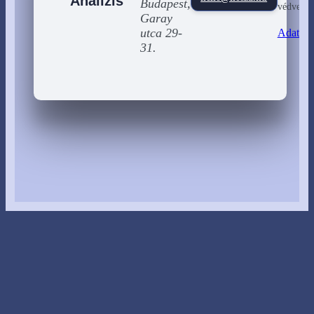
Analízis
Budapest,
védve
Garay
utca 29-
Adatkez
31.